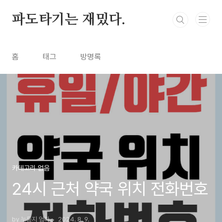
본문 바로가기
파도타기는 재밌다.
홈
태그
방명록
카테고리 없음
24시 근처 약국 위치 전화번호
by 누룽지 엄마
2024. 8. 9.