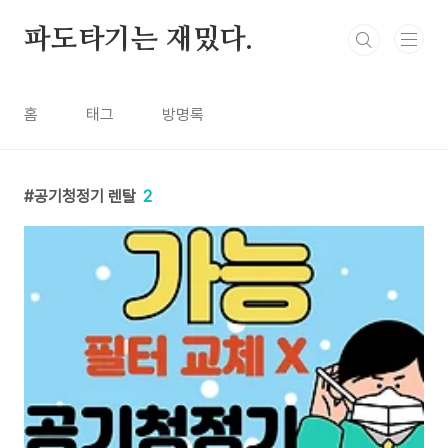
본문 바로가기
파도타기는 재밌다.
홈
태그
방명록
공기청정기 렌탈
2