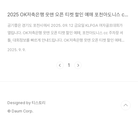
2025 OK저축은행 읏맨 오픈 티켓 할인 예매 포천아도니스 cc 주차장 셔틀 우승상금
공기좋은 경기도 포천시에서 2025. 09. 12 금요일 KLPGA 여자골프대회가
열립니다. OK저축은행 읏맨 오픈 티켓 할인 예매, 포천아도니스 cc 주차장 셔
틀, 대회정보를 빠르게 안내드립니다. OK저축은행 읏맨 오픈 티켓 할인 예매
이번 9월 12일에 열리는 KLGPA OK저축은행 읏맨 오픈 티켓은 온라인으로
2025. 9. 9.
사전예매시 기간에 따라 할인을 받을 수 있으니 직관하실 골프팬 분들께서는
온라인 사전 예매하셔서 할인 혜택보시길 바랍니다 🔻공식 홈페이지 바로가기
1
🔻티켓 할인 예매하기👆 티켓 종류사전 예매당일 구매티켓 금액판매기간 별 할
인율 상이 일일권 15,000원 전일권 40,000원 포천아도니스 cc 주차장 셔틀
✅갤러리 주차장경복대학교 포천캠퍼스 ✅셔틀1, 2R: 05:30 ~ 19:00..
Designed by 티스토리
© Daum Corp.