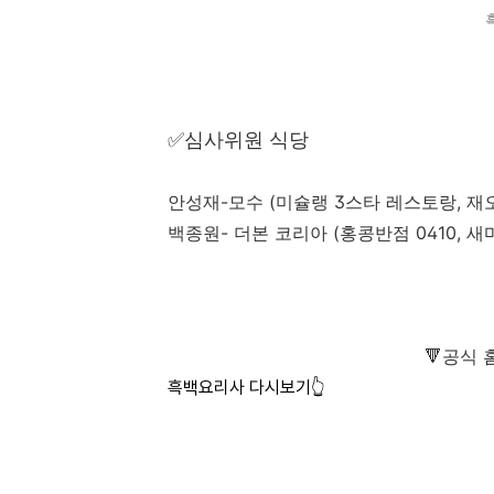
✅심사위원 식당
안성재-모수 (미슐랭 3스타 레스토랑, 재오
백종원- 더본 코리아 (홍콩반점 0410, 새
🔻공식
흑백요리사 다시보기👆