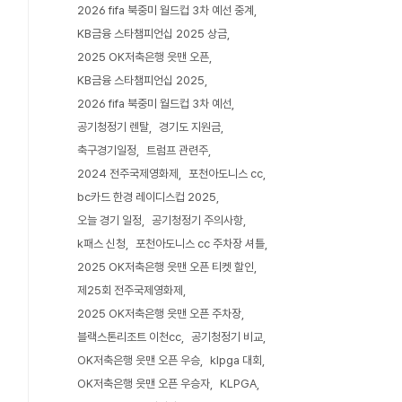
2026 fifa 북중미 월드컵 3차 예선 중계
KB금융 스타챔피언십 2025 상금
2025 OK저축은행 읏맨 오픈
KB금융 스타챔피언십 2025
2026 fifa 북중미 월드컵 3차 예선
공기청정기 렌탈
경기도 지원금
축구경기일정
트럼프 관련주
2024 전주국제영화제
포천아도니스 cc
bc카드 한경 레이디스컵 2025
오늘 경기 일정
공기청정기 주의사항
k패스 신청
포천아도니스 cc 주차장 셔틀
2025 OK저축은행 읏맨 오픈 티켓 할인
제25회 전주국제영화제
2025 OK저축은행 읏맨 오픈 주차장
블랙스톤리조트 이천cc
공기청정기 비교
OK저축은행 읏맨 오픈 우승
klpga 대회
OK저축은행 읏맨 오픈 우승자
KLPGA