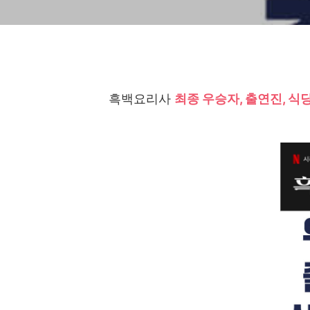
흑백요리사
최종 우승자, 출연진, 식