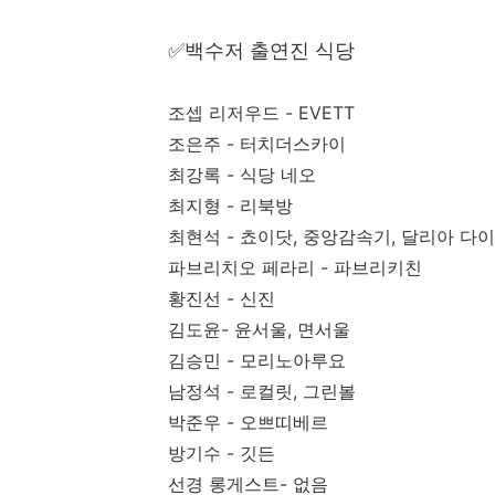
✅백수저 출연진 식당
조셉 리저우드 - EVETT
조은주 - 터치더스카이
최강록 - 식당 네오
최지형 - 리북방
최현석 - 쵸이닷, 중앙감속기, 달리아 다
파브리치오 페라리 - 파브리키친
황진선 - 신진
김도윤- 윤서울, 면서울
김승민 - 모리노아루요
남정석 - 로컬릿, 그린볼
박준우 - 오쁘띠베르
방기수 - 깃든
선경 롱게스트- 없음