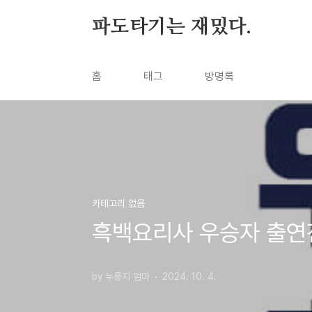
본문 바로가기
파도타기는 재밌다.
홈
태그
방명록
카테고리 없음
흑백요리사 우승자 출연
by 누룽지 엄마
2024. 10. 4.