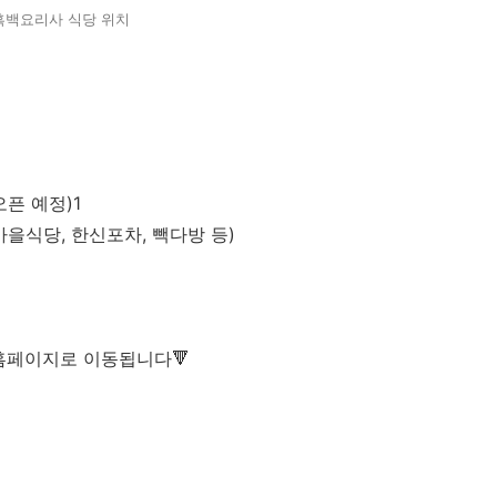
흑백요리사 식당 위치
픈 예정)1
마을식당, 한신포차, 빽다방 등)
 홈페이지로 이동됩니다🔻