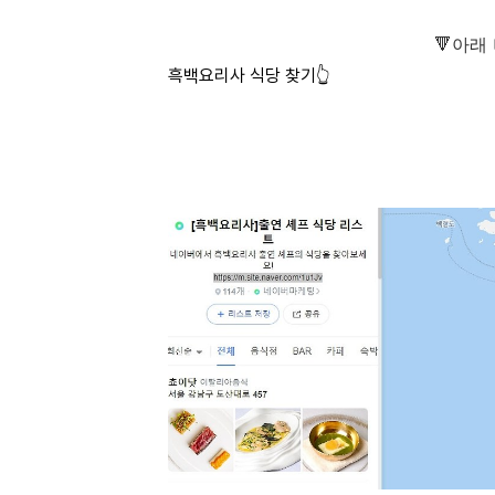
🔻아래
흑백요리사 식당 찾기👆