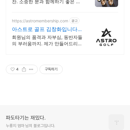
찬. 소중한 분과 함께하기 좋은 고
택 한식당.
https://astromembership.com
광고
아스트로 골프 김창화입니다
실제 회원님 이용 후기
회원님의 품격과 자부심, 동반자들
의 부러움까지. 제가 만들어드리겠
습니다. 회원제, 퍼블릭 골프장 이
용 가이드와 상품별 골프 비용 절
감표를 보내드립니다.
4
구독하기
파도타기는 재밌다.
누룽지 엄마 님의 블로그입니다.