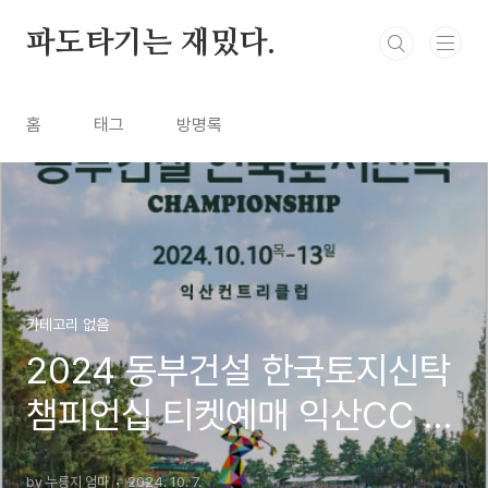
본문 바로가기
파도타기는 재밌다.
홈
태그
방명록
카테고리 없음
2024 동부건설 한국토지신탁
챔피언십 티켓예매 익산CC 주
차장 셔틀
by 누룽지 엄마
2024. 10. 7.