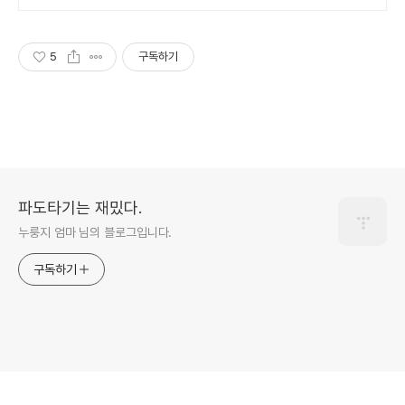
이는 온수풀과 스파, 불멍.제주해
녀마을 돌담길 속에서느끼는 온전
한휴식
5
구독하기
파도타기는 재밌다.
누룽지 엄마 님의 블로그입니다.
구독하기