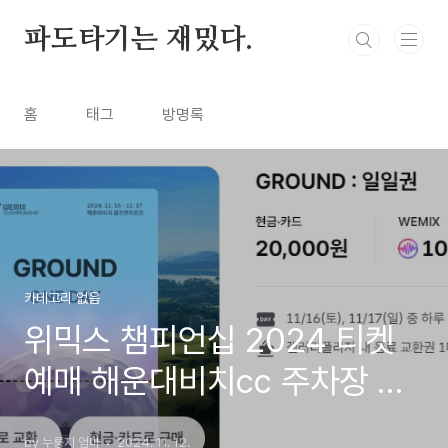
본문 바로가기
파도타기는 재밌다.
홈
태그
방명록
카테고리 없음
위믹스 챔피언십 2024 티켓
예매 해운대비치cc 주차장 셔
틀
by 누룽지 엄마
2024. 11. 12.