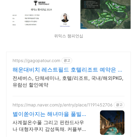
위믹스 챔피언십
https://gagopatour.com
광고
해운대비치 레스트필드 호텔리조트 예약은 가
고파여행
전세버스, 단체세미나, 호텔/리조트, 국내/해외PKG,
유람선 할인예약
https://map.naver.com/p/entry/place/1191452706
광고
별이쏟아지는 해녀마을 풀빌라
르세라핌도 다녀간 감성풀빌라
사계절온수풀 그리고 핀란드사우
나 대형자쿠지 감성독채. 커플부터
대가족까지 힐링숙소 여행피로 녹