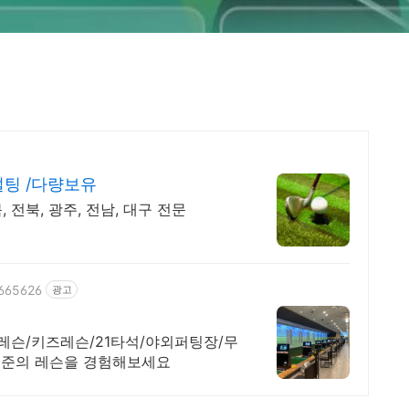
팅 /다량보유
북, 전북, 광주, 전남, 대구 전문
6665626
광고
레슨/키즈레슨/21타석/야외퍼팅장/무
수준의 레슨을 경험해보세요