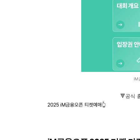
iM
🔻공식
2025 iM금융오픈 티켓예매👆