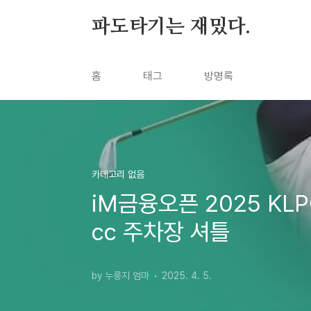
본문 바로가기
파도타기는 재밌다.
홈
태그
방명록
카테고리 없음
iM금융오픈 2025 KL
cc 주차장 셔틀
by 누룽지 엄마
2025. 4. 5.