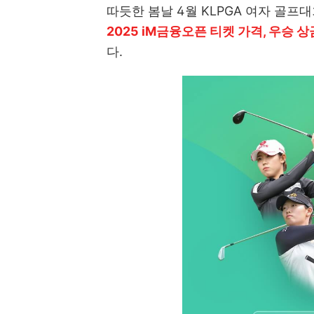
따듯한 봄날 4월 KLPGA 여자 골
2025 iM금융오픈 티켓 가격, 우승 
다.