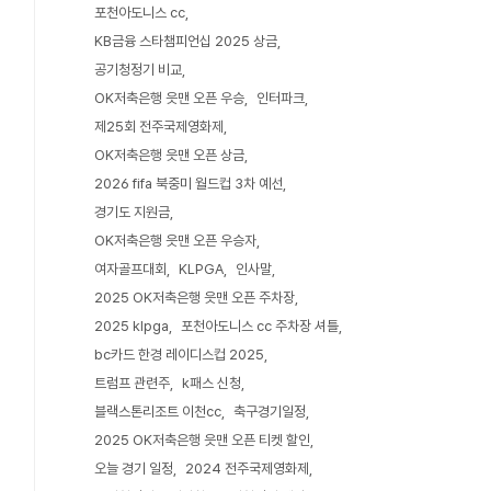
포천아도니스 cc
KB금융 스타챔피언십 2025 상금
공기청정기 비교
OK저축은행 읏맨 오픈 우승
인터파크
제25회 전주국제영화제
OK저축은행 읏맨 오픈 상금
2026 fifa 북중미 월드컵 3차 예선
경기도 지원금
OK저축은행 읏맨 오픈 우승자
여자골프대회
KLPGA
인사말
2025 OK저축은행 읏맨 오픈 주차장
2025 klpga
포천아도니스 cc 주차장 셔틀
bc카드 한경 레이디스컵 2025
트럼프 관련주
k패스 신청
블랙스톤리조트 이천cc
축구경기일정
2025 OK저축은행 읏맨 오픈 티켓 할인
오늘 경기 일정
2024 전주국제영화제