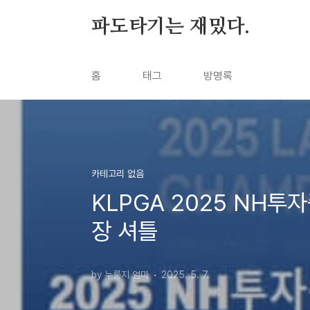
본문 바로가기
파도타기는 재밌다.
홈
태그
방명록
카테고리 없음
KLPGA 2025 NH투
장 셔틀
by 누룽지 엄마
2025. 5. 7.