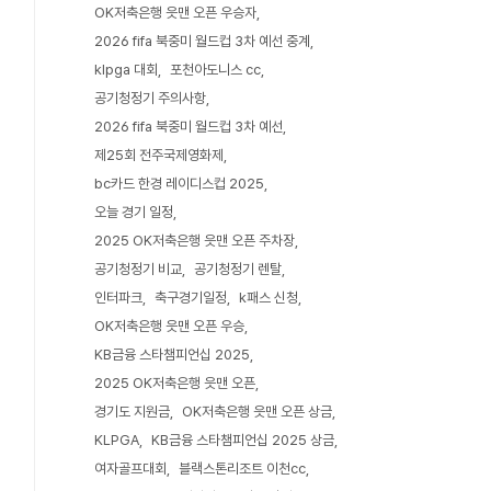
OK저축은행 읏맨 오픈 우승자
2026 fifa 북중미 월드컵 3차 예선 중계
klpga 대회
포천아도니스 cc
공기청정기 주의사항
2026 fifa 북중미 월드컵 3차 예선
제25회 전주국제영화제
bc카드 한경 레이디스컵 2025
오늘 경기 일정
2025 OK저축은행 읏맨 오픈 주차장
공기청정기 비교
공기청정기 렌탈
인터파크
축구경기일정
k패스 신청
OK저축은행 읏맨 오픈 우승
KB금융 스타챔피언십 2025
2025 OK저축은행 읏맨 오픈
경기도 지원금
OK저축은행 읏맨 오픈 상금
KLPGA
KB금융 스타챔피언십 2025 상금
여자골프대회
블랙스톤리조트 이천cc