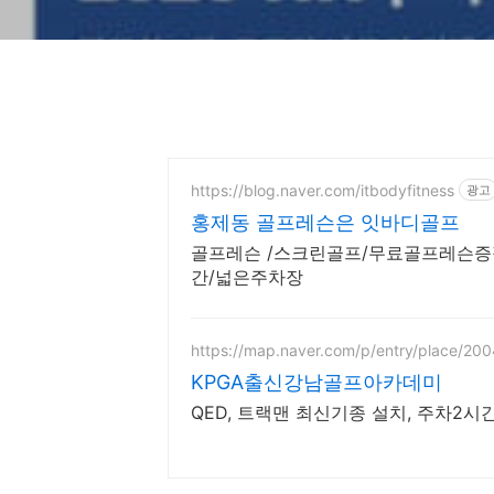
https://blog.naver.com/itbodyfitness
광고
홍제동 골프레슨은 잇바디골프
골프레슨 /스크린골프/무료골프레슨증
간/넓은주차장
https://map.naver.com/p/entry/place/20
KPGA출신강남골프아카데미
QED, 트랙맨 최신기종 설치, 주차2시