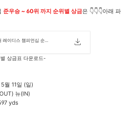
십
준우승 ~ 60위 까지 순위별 상금
은 👇👇👇아래 파
2025 NH투자증권 레이디스 챔피언십 순위별 상금.xlsx
위별 상금표 다운로드-
 5월 11일 (일)
UT) 뉴(IN)
97 yds