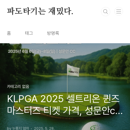
본문 바로가기
파도타기는 재밌다.
홈
태그
방명록
카테고리 없음
KLPGA 2025 셀트리온 퀸즈
마스터즈 티켓 가격, 성문안cc
주차장 셔틀, 대회정보
by 누룽지 엄마
2025. 5. 28.