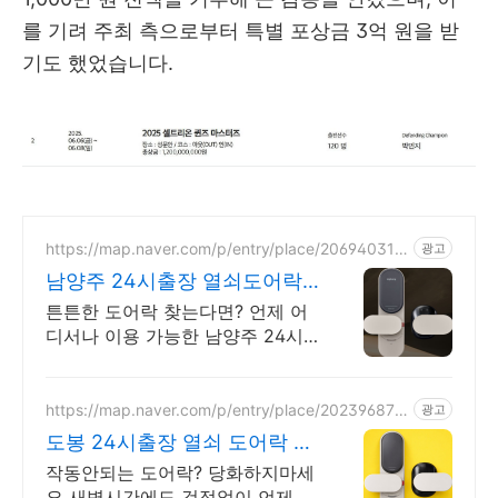
를 기려 주최 측으로부터 특별 포상금 3억 원을 받
기도 했었습니다.
https://map.naver.com/p/entry/place/206940313
광고
5
남양주 24시출장 열쇠도어락
무파손개문 잠긴
튼튼한 도어락 찾는다면? 언제 어
디서나 이용 가능한 남양주 24시
출장 열쇠 빠른대응, 빠른진단, 정
확한해결, 24시 남양주전지역 출
동
https://map.naver.com/p/entry/place/202396879
광고
9
도봉 24시출장 열쇠 도어락 무
파손개문 잠긴문 24시출동
작동안되는 도어락? 당화하지마세
요 새벽시간에도 걱정없이 언제 어