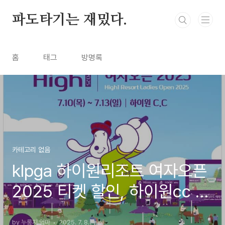
본문 바로가기
파도타기는 재밌다.
홈
태그
방명록
카테고리 없음
klpga 하이원리조트 여자오픈
2025 티켓 할인, 하이원cc 주
차장 셔틀, 대회정보
by 누룽지 엄마
2025. 7. 8.