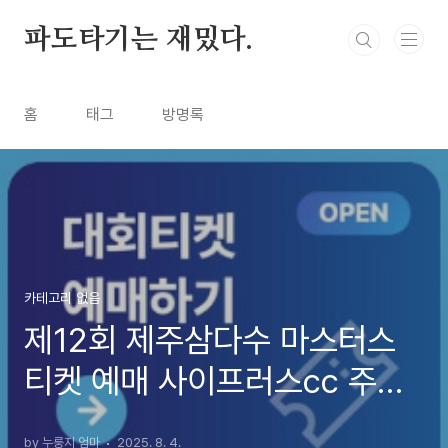
본문 바로가기
파도타기는 재밌다.
홈
태그
방명록
카테고리 없음
제12회 제주삼다수 마스터스
티켓 예매 사이프러스cc 주차
장 셔틀 대회정보 (우승자 상
by 누룽지 엄마
2025. 8. 4.