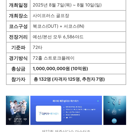
개최일정
2025년 8월 7일(목) ~ 8월 10일(일)
개최장소
사이프러스 골프장
코스구성
북코스(OUT) + 서코스(IN)
전장거리
예선/본선 모두 6,586야드
기준파
72타
경기방식
72홀 스트로크플레이
총상금
1,000,000,000원 (10억원)
참가자
총 132명 (자격자 125명, 추천자 7명)
제12회 제주삼다수 마스터즈