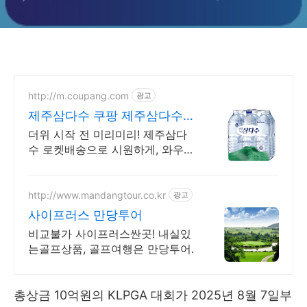
금)
http://m.coupang.com
광고
제주삼다수 쿠팡 제주삼다수
지금 배달
더위 시작 전 미리미리! 제주삼다
수 로켓배송으로 시원하게, 와우회
원 무료배송 무료배송부터 캐시적
립까지! 와우회원 혜택으로 스마트
하게, 지금 바로 확인
http://www.mandangtour.co.kr
광고
사이프러스 만당투어
비교불가 사이프러스싼곳! 내실있
는골프상품, 골프여행은 만당투어.
총상금 10억원의 KLPGA 대회가 2025년 8월 7일부