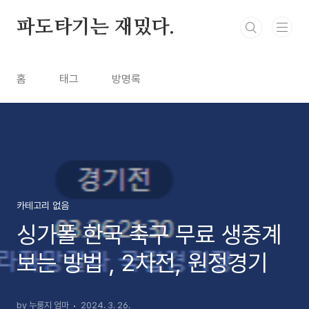
본문 바로가기
파도타기는 재밌다.
홈
태그
방명록
카테고리 없음
싱가폴 한국 축구 무료 생중계
보는 방법 , 2차전, 원정경기
by 누룽지 엄마
2024. 3. 26.