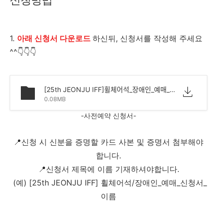
신청방법
1.
아래 신청서 다운로드
하신뒤, 신청서를 작성해 주세요
^^👇👇👇
[25th JEONJU IFF]휠체어석_장애인_예매_신청서_이름.hwp
0.08MB
-사전예약 신청서-
📍신청
시
신분을
증명할
카드
사본
및
증명서
첨부해야
합니다.
📍신청서
제목에
이름
기재하셔야합니다.
(
예
) [25th JEONJU IFF]
휠체어석/장애인_예매_신청서_
이름