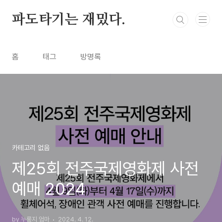
본문 바로가기
파도타기는 재밌다.
홈
태그
방명록
카테고리 없음
제25회 전주국제영화제 사전
예매 2024
by 누룽지 엄마
2024. 4. 12.