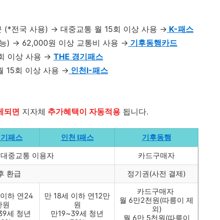
(*전국 사용) → 대중교통 월 15회 이상 사용 →
K-패스
) → 62,000원 이상 교통비 사용 →
기후동행카드
회 이상 사용 →
THE 경기패스
 15회 이상 사용 →
인천I-패스
게되면
지자체
추가혜택이 자동적용
됩니다.
경기패스
인천 I패스
기후동행
상 대중교통 이용자
카드구매자
후 환급
정기권(사전 결제)
카드구매자
 이하 연24
만 18세 이하 연12만
월 6만2천원(따릉이 제
만원
원
외)
~39세 청년
만19~39세 청년
월 6만 5천원(따릉이