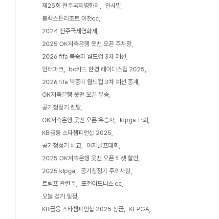
제25회 전주국제영화제
인사말
블랙스톤리조트 이천cc
2024 전주국제영화제
2025 OK저축은행 읏맨 오픈 주차장
2026 fifa 북중미 월드컵 3차 예선
인터파크
bc카드 한경 레이디스컵 2025
2026 fifa 북중미 월드컵 3차 예선 중계
OK저축은행 읏맨 오픈 우승
공기청정기 렌탈
OK저축은행 읏맨 오픈 우승자
klpga 대회
KB금융 스타챔피언십 2025
공기청정기 비교
여자골프대회
2025 OK저축은행 읏맨 오픈 티켓 할인
2025 klpga
공기청정기 주의사항
트럼프 관련주
포천아도니스 cc
오늘 경기 일정
KB금융 스타챔피언십 2025 상금
KLPGA