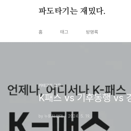
본문 바로가기
파도타기는 재밌다.
홈
태그
방명록
카테고리 없음
K패스 vs 기후동행 vs
by 누룽지 엄마
2024. 5. 19.