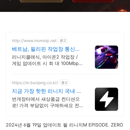
http://www.momoip.net
광고
베트남, 필리핀 작업장 통신사
KT IP
리니지클래식, 아이온2 작업장 /
게임 업데이트 시 최 대 100Mbps
해외-한국 렉,끊김없는 서비스
https://m.bunjang.co.kr/
광고
지금 가장 핫한 리니지 국내 최
대 브랜드 중고거래
번개장터에서 새상품급 컨디션으
로! 가격 부담없이 구매하세요 전
국 각지에서 올라오는 전국구 최다
상품 매일 10만 개 이상의 신규 상
품 업로드
2024년 6월 19일 업데이트 될 리니지M EPISODE. ZERO