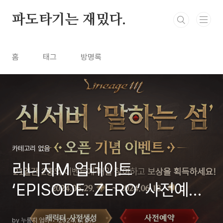
본문 바로가기
파도타기는 재밌다.
홈
태그
방명록
카테고리 없음
리니지M 업데이트
‘EPISODE. ZERO’ 사전예약
신청
by 누룽지 엄마
2024. 5. 29.