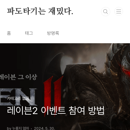
본문 바로가기
파도타기는 재밌다.
홈
태그
방명록
카테고리 없음
레이븐2 이벤트 참여 방법
by 누룽지 엄마
2024. 5. 30.