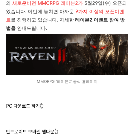
의
새로운버전 MMORPG 레이븐2가
5월29일(수) 오픈되
었습니다.
이번에 놓치면 아까운
9가지 이상의 오픈이벤
트
를 진행하고 있습니다. 자세한
레이븐2 이벤트 참여 방
법
을
안내드립니다.
MMORPG '레이븐2' 공식 홈페이지
PC 다운로드 하기👆
안드로이드 모바일 앱다운👆