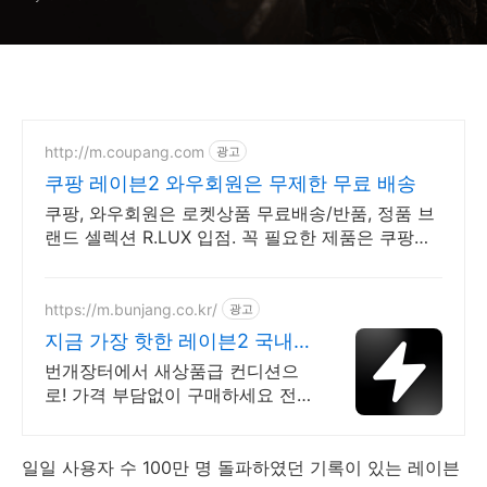
http://m.coupang.com
광고
쿠팡 레이븐2 와우회원은 무제한 무료 배송
쿠팡, 와우회원은 로켓상품 무료배송/반품, 정품 브
랜드 셀렉션 R.LUX 입점. 꼭 필요한 제품은 쿠팡에
서 더 저렴하게, 로켓배송으로 더 빠르게!
https://m.bunjang.co.kr/
광고
지금 가장 핫한 레이븐2 국내
최대 브랜드 중고거래
번개장터에서 새상품급 컨디션으
로! 가격 부담없이 구매하세요 전
국 각지에서 올라오는 전국구 최다
상품 매일 10만 개 이상의 신규 상
품 업로드
일일 사용자 수 100만 명 돌파하였던 기록이 있는
레이븐