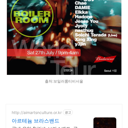
출처:보일러룸티비서울
http://aimartsnculture.or.kr
광고
아르테늄 브라스밴드