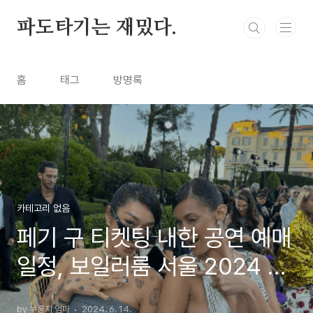
본문 바로가기
파도타기는 재밌다.
홈
태그
방명록
카테고리 없음
페기 구 티켓팅 내한 공연 예매
일정, 보일러룸 서울 2024 라
인업
by 누룽지 엄마
2024. 6. 14.