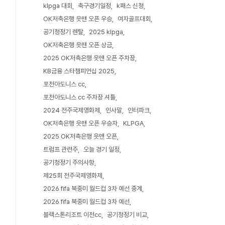
klpga 대회
축구경기일정
k패스 신청
OK저축은행 읏맨 오픈 우승
여자골프대회
공기청정기 렌탈
2025 klpga
OK저축은행 읏맨 오픈 상금
2025 OK저축은행 읏맨 오픈 주차장
KB금융 스타챔피언십 2025
포천아도니스 cc
포천아도니스 cc 주차장 셔틀
2024 전주국제영화제
인사말
인터파크
OK저축은행 읏맨 오픈 우승자
KLPGA
2025 OK저축은행 읏맨 오픈
트럼프 관련주
오늘 경기 일정
공기청정기 주의사항
제25회 전주국제영화제
2026 fifa 북중미 월드컵 3차 예선 중계
2026 fifa 북중미 월드컵 3차 예선
블랙스톤리조트 이천cc
공기청정기 비교