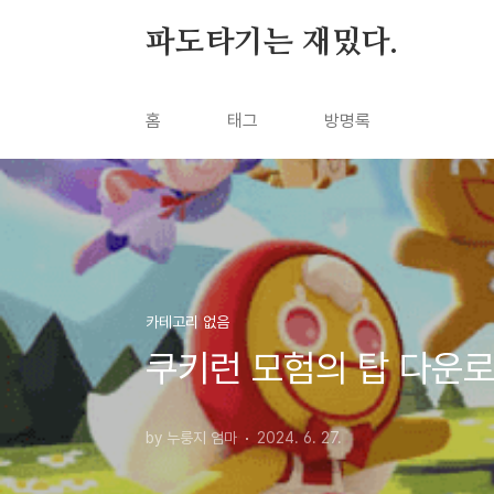
본문 바로가기
파도타기는 재밌다.
홈
태그
방명록
카테고리 없음
쿠키런 모험의 탑 다운
by 누룽지 엄마
2024. 6. 27.