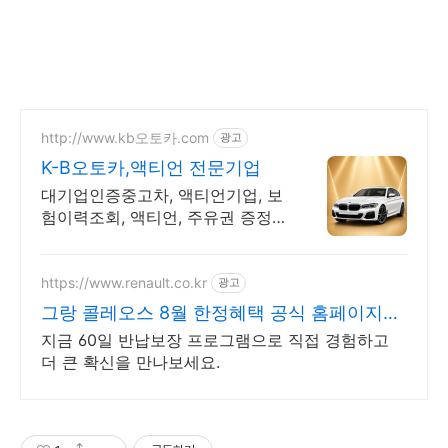
http://www.kb오토카.com
광고
K-B오토카,액티언 전문기업
대기업인증중고차, 액티언기업, 보
험이력조회, 액티언, 주유권 증정
이벤트 인증중고차 7만대이상! 찾
아가는 홈서비스! 낮은 할부이자
율, 24시간실매물전산연동
https://www.renault.co.kr
광고
그랑 콜레오스 8월 한정혜택 공식 홈페이지에
서 만나보세요
지금 60일 반납보장 프로그램으로 직접 경험하고
더 큰 확신을 만나보세요.