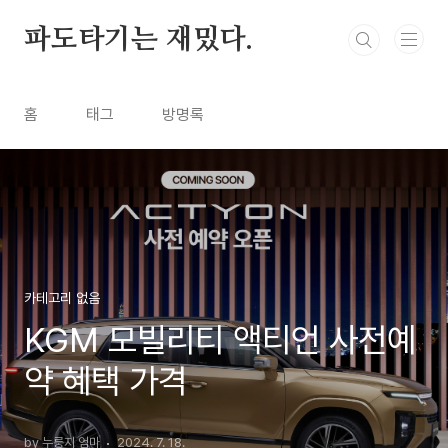
본문 바로가기
파도타기는 재밌다.
홈
태그
방명록
카테고리 없음
KGM 모빌리티 액티언 사전예
약 혜택 가격
by 누룽지 엄마
2024. 7. 18.