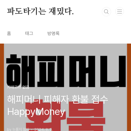
본문 바로가기
파도타기는 재밌다.
홈
태그
방명록
카테고리 없음
해피머니 피해자 환불 접수
HappyMoney
by 누룽지 엄마
2024. 8. 5.