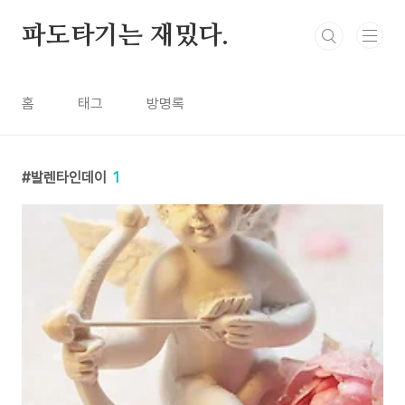
본문 바로가기
파도타기는 재밌다.
홈
태그
방명록
발렌타인데이
1