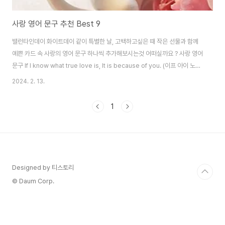
사랑 영어 문구 추천 Best 9
밸런타인데이 화이트데이 같이 특별한 날, 고백하고싶은 때 작은 선물과 함께
예쁜 카드 속 사랑의 영어 문구 하나씩 추가해보시는것 어떠실까요 ? 사랑 영어
문구 If I know what true love is, It is because of you. (이프 아이 노우
왓 투루 러브 이즈 잇 이즈 비코즈 오브 유) 제가 진정한 사랑이 무엇인지 알고
2024. 2. 13.
있다면 그것은 바로 당신 덕분입니다. You complete me, I am nothing
wht I am without you. (유 컴플릿 미, 아이엠 낫띵 왓 아이 엠 윗아웃 유) 당
1
신은 저를 완벽하게 합니다. 당신없이는 저는 아무것도 아닙니다. Every
moment with you is like a beautiful dream come true. (에브리..
Designed by 티스토리
© Daum Corp.