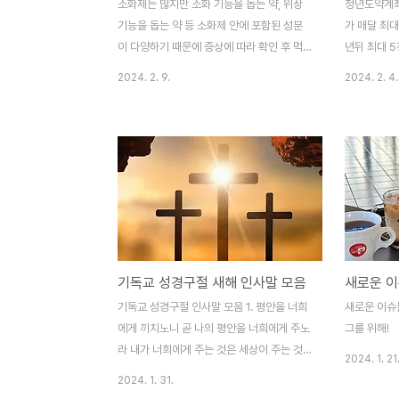
소화제는 많지만 소화 기능을 돕는 약, 위장
청년도약계좌
기능을 돕는 약 등 소화제 안에 포함된 성분
가 매달 최대
이 다양하기 때문에 증상에 따라 확인 후 먹
년뒤 최대 
어야 효과가 있습니다. 대표 증상 단순체기
책금융상품입
2024. 2. 9.
2024. 2. 4.
속이 갑자기 더부룩하며, 소화가 안되거나 ,
-만19세-3
속이 답답 꽉 막히는 느낌이며 뭉친 느낌 또
서 빼고 계산
는 머리가 아프고 구토가 올라오는 증상입니
기간 총급여액
다. 소화성 궤양 명치에 속이 쓰리거나 통증
간에 근로소
이 심하면 소화가 어려울 경우 소화성 궤양일
득과세표준에
수 있습니다. 점막 표면 염증으로 인해 손상
있는경우로 한
된 상태입니다. 역류성 식도염 위의 내용물이
과세소득만 
식도로 역류하면서 산성 위산이 식도 점막에
의 종합소득
염증을 일으키는 질환입니다. 목구멍이나 식
금액 6,30
기독교 성경구절 새해 인사말 모음
새로운 
도에 쓴맛이 올라온다면 역류성 식도염일수
급여액이 7
있습니다. 유당 불내증 장에서 흡수되지 않은
있는 자 및 
기독교 성경구절 인사말 모음 1. 평안을 너희
새로운 이슈
우유에 많은 유당을 섭취할경우 가스 및 유기
가구원 수에
에게 끼치노니 곧 나의 평안을 너희에게 주노
그를 위해!
산을 생성하며, 설사 복..
- 가입일이 속
라 내가 너희에게 주는 것은 세상이 주는 것
2024. 1. 21
과 같지 아니하리라 너희는 마음에 근심하지
2024. 1. 31.
도 말고 두려워하지도 말라 (요14:27) 와 같