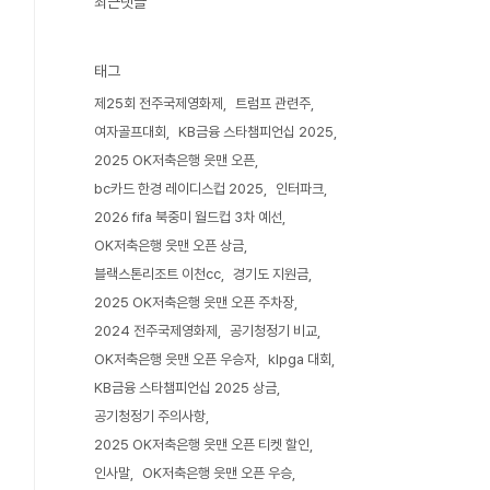
최근댓글
태그
제25회 전주국제영화제
트럼프 관련주
여자골프대회
KB금융 스타챔피언십 2025
2025 OK저축은행 읏맨 오픈
bc카드 한경 레이디스컵 2025
인터파크
2026 fifa 북중미 월드컵 3차 예선
OK저축은행 읏맨 오픈 상금
블랙스톤리조트 이천cc
경기도 지원금
2025 OK저축은행 읏맨 오픈 주차장
2024 전주국제영화제
공기청정기 비교
OK저축은행 읏맨 오픈 우승자
klpga 대회
KB금융 스타챔피언십 2025 상금
공기청정기 주의사항
2025 OK저축은행 읏맨 오픈 티켓 할인
인사말
OK저축은행 읏맨 오픈 우승