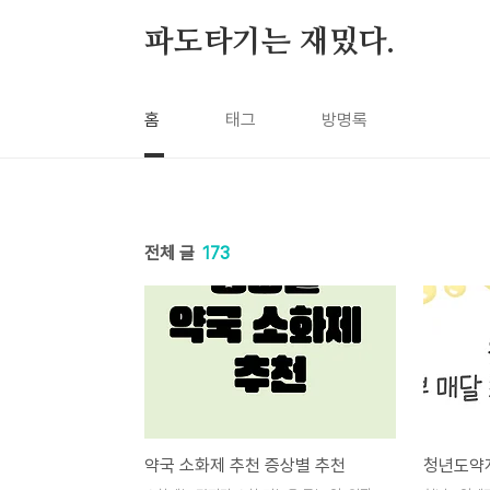
본문 바로가기
파도타기는 재밌다.
홈
태그
방명록
전체 글
173
약국 소화제 추천 증상별 추천
청년도약