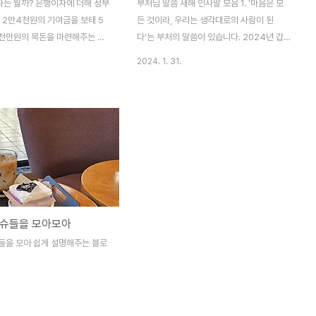
는 뭘까? 은행이자에 더해 정부
부처님 말씀 새해 인사말 모음 1. '마음은 모
 2만4천원의 기여금을 보태 5
든 것이라, 우리는 생각대로의 사람이 된
5천만원의 목돈을 마련해주는 정
다'는 부처의 말씀이 있습니다. 2024년 갑
니다. 청년도약계좌 신청 조건
진년 새해에는 모든 일이 잘 될 거라는 마음
2024. 1. 31.
4세 (병역이행시 그 기간 연령에
으로 지내시어 ooo님의 매일이 실타래 풀리
해줍니다. 최대 6년!) -직전 과세
듯 행복의 날을 맞이하시길 진심으로 기원합
 7,500만원 이하 (직전 과세기
니다. 새해 복 많이 받으세요! 2. '마을이나 숲
득만 있거나 근로소득과 종합소
이나 골짜기나 평지나 깨달음을 얻은 이가 사
 합산되지 아니하는 종합소득이
는 곳이라면 어디이거나 그곳은 즐겁다'는 법
정.) 단! 육아휴직급여 외에 비
구경처럼 ooo님의 2024년 갑진년 한 해는
있는 경우 제외 -직전 과세기간
어디서나 즐거움과 행복이 가득하시길 기원
과세준표준에 합산되는 종합소득
합니다. 부처님 말씀 새해 인사말과 같이 설
0만원 이하 (직전 과세기간의 총
날 선물세트 함께 보내시는 것 어떠세요?
이슈들을 모아모아
,500만원을 초과하는 근로소득이
2024년 설날 선물세트 가성비 추천보기 감
비과세 소득만 있는경우는 제외) -
사합니다 ^^ 모두 새해복 많이받으세요~
들을 모아 쉽게 설명해주는 블로
 따른 기준 중위소득 180%이하
한 과..
.