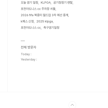
오늘 경기 일정
KLPGA
공기청정기 렌탈
포천아도니스 cc 주차장 셔틀
2026 fifa 북중미 월드컵 3차 예선 중계
k패스 신청
2025 klpga
포천아도니스 cc
축구경기일정
전체 방문자
Today :
Yesterday :