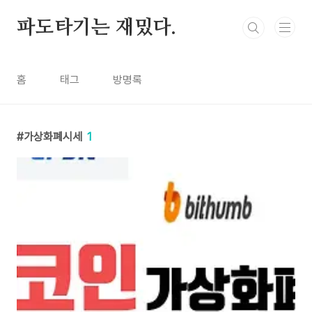
본문 바로가기
파도타기는 재밌다.
홈
태그
방명록
가상화폐시세
1