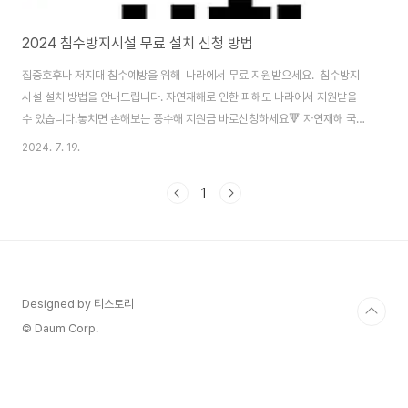
2024 침수방지시설 무료 설치 신청 방법
집중호후나 저지대 침수예방을 위해 나라에서 무료 지원받으세요. 침수방지
시설 설치 방법을 안내드립니다. 자연재해로 인한 피해도 나라에서 지원받을
수 있습니다.놓치면 손해보는 풍수해 지원금 바로신청하세요🔻 자연재해 국가
지원금 받기👆 2024 침수방지시설 무료 설치 신청 침수방지시설 무료설치
2024. 7. 19.
란? 서울시에서 진행하는 저지대 침수예방 지원제도입니다. 물막이판, 수중펌
프, 옥내 역지변 등을 무료로 설치받을 수있습니다. ✅ 신청기간연중 신청 접수
1
(동 주민센터마다 다를 수있으니 꼭 미리 확인해 주세요) ✅신청방법 : 동 주민
센터 및 자치구 치수과에 문의하시면 됩니다. 🔻해당 페이지로 이동됩니다 🔻
가까운 주민센터 찾기👆 ✅신청 대상: 건물주 또는 세입자/ 저지대 지하주택,
소규모 상가 입니다. ✅설..
Designed by 티스토리
© Daum Corp.