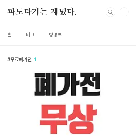
본문 바로가기
파도타기는 재밌다.
홈
태그
방명록
무료폐가전
1