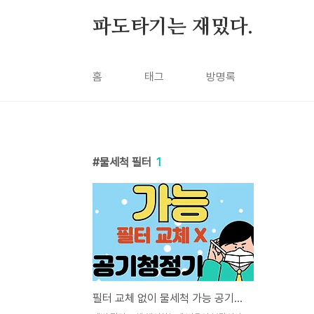
본문 바로가기
파도타기는 재밌다.
홈
태그
방명록
물세척 필터
1
필터 교체 없이 물세척 가능 공기청정기 추천 3가지