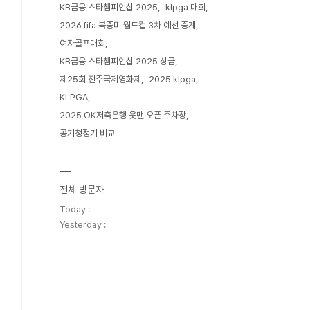
KB금융 스타챔피언십 2025
klpga 대회
2026 fifa 북중미 월드컵 3차 예선 중계
여자골프대회
KB금융 스타챔피언십 2025 상금
제25회 전주국제영화제
2025 klpga
KLPGA
2025 OK저축은행 읏맨 오픈 주차장
공기청정기 비교
전체 방문자
Today :
Yesterday :