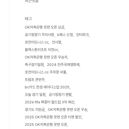
최근댓글
태그
OK저축은행 읏맨 오픈 상금
공기청정기 주의사항
k패스 신청
인터파크
포천아도니스 cc
인사말
블랙스톤리조트 이천cc
OK저축은행 읏맨 오픈 우승자
축구경기일정
2024 전주국제영화제
포천아도니스 cc 주차장 셔틀
트럼프 관련주
bc카드 한경 레이디스컵 2025
오늘 경기 일정
공기청정기 렌탈
2026 fifa 북중미 월드컵 3차 예선
경기도 지원금
OK저축은행 읏맨 오픈 우승
2025 OK저축은행 읏맨 오픈 티켓 할인
2025 OK저축은행 읏맨 오픈