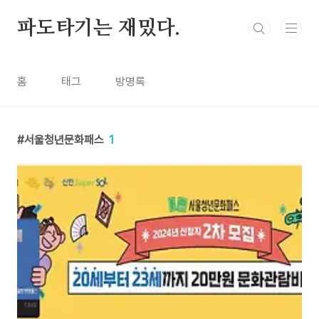
본문 바로가기
파도타기는 재밌다.
홈
태그
방명록
서울청년문화패스
1