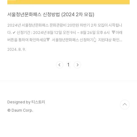
서울청년문화패스 신청방법 (2024 2차 모집)
2024년 서울청년문화패스 문화관람비 20만원 하반기 2차 모집이 시작됩니
다. ✔ 신청기간 : 2024년 8월 12일 오전 9시 ~ 8월 26일 오후 6시 🔻아래
버튼을 통하여 확인하세요🔻 서울청년문화패스 신청하기👆 지원대상 확인하
기👆 서울청년문화패스 사용법👆 서울청년문화패스 신청방법 사회에 첫 발을
2024. 8. 9.
내딛는 청년이라면 연극, 뮤지컬, 클래식·오페라, 발레·무용, 국악, 전시 등 문화
예술 공연 관람 기회를 무료로 20만원이나 제공받을 수 있어요. 문화예술분야
1
활성화를 위해 문화이용권을 나라에서 지원해주는 서울청년문화 패스 신청방
법을 안내드립니다. ✔신청방법 : 2024년 2차 모집 신청기간 내 청년몽땅정
보통 누리집 온라인에서 신청하시면 됩니다. 🔻아래 버튼을 통하여 확인하세
요🔻서..
Designed by 티스토리
© Daum Corp.