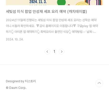
세빛섬 미식 팝업 안성재 셰프 요리 예약 (캐치테이블)
2024년 11월에 진행되는 세빛섬 미식 팝업 안성재 셰프 요리는 선착순 예약
이니 서둘러 확인하세요. 🔻공식 홈페이지로 이동합니다🔻 구글play 앱 예약
하기👆 아이폰 앱 예약하기👆 흑백요리사 출연진 식당👆 예약방법 ✅ 날짜 :
2024. 11월 3일(일)✅ 시간: 16:00 ~ 20:00✅ 장소: 세빛섬✅ 인원: 150
2024. 10. 24.
명 (선착순)✅ 입장료: 4만원 (총 4가지 파인다이닝 요리로 진행될 예정)✅ 예
약 방법: 2024년 10월 28일(월) 오후 2시 캐치테이블 앱을 통해 모집 며칠
1
전 엄청난 인기를 누린 '흑백요리사' 심사위원 안성재 셰프의 70만원 디너 코
스가 61초 만에 '전석 매진'이 되었던 기사 보셨나요? 아쉽게 놓치셨다면 걱정
마세요. 더 저렴하게 안성재 셰프 및 스타 요리사의 음..
Designed by 티스토리
© Daum Corp.