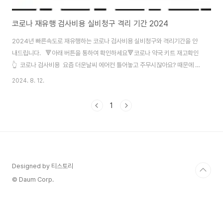
코로나 재유행 검사비용 실비청구 격리 기간 2024
2024년 빠른속도로 재유행하는 코로나 검사비용 실비청구와 격리기간을 안
내드립니다. 🔻아래 버튼을 통하여 확인하세요🔻코로나 약국 키트 재고확인
👆 코로나 검사비용 요즘 더운날씨 에어컨 틀어놓고 주무시잖아요? 때문에 냉
방병이라 생각하고 병원 방문하였는데 코로나 확진된 분들이 주변에 여럿 계시
2024. 8. 12.
더라구요. 뉴스를 확인해보았더니 코로나 재유행이라고 하는 것을 보고 놀랐습
니다. 그러다 보니 병원에서도 감기 환자분들께 코로나 검사를 권유한다고 합
1
니다. ✔ 일반 동네 병원의 코로나19 검사 비용은 2만5천원~ 3만원 정도이
며,✔ 보건소 검사 비용은 1만원 ~ 2만원✔ 자가키트는 약국 및 편의점
8,000원 ~ 15,000원 정도의 비용이 발생한다고 합니다. 병원에서 검사하는
비용이 상대적으로 비싸다 보..
Designed by 티스토리
© Daum Corp.