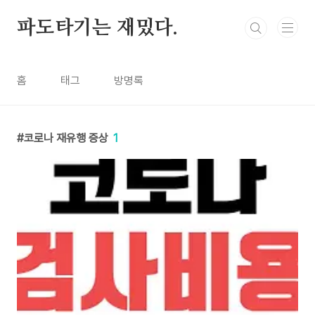
본문 바로가기
파도타기는 재밌다.
홈
태그
방명록
코로나 재유행 증상
1