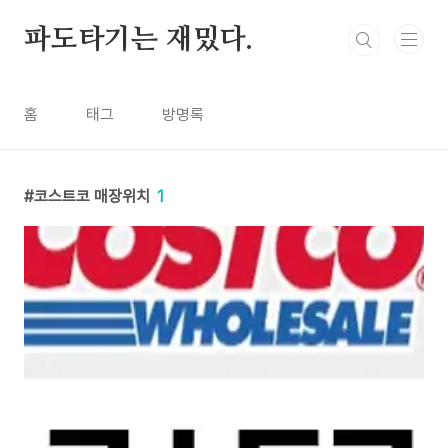
본문 바로가기
파도타기는 재밌다.
홈
태그
방명록
코스트코 매장위치
1