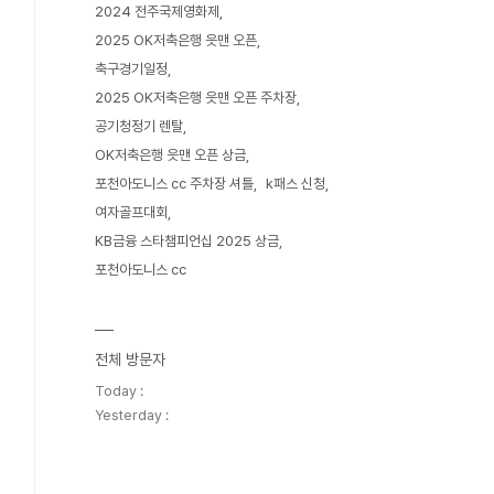
2024 전주국제영화제
2025 OK저축은행 읏맨 오픈
축구경기일정
2025 OK저축은행 읏맨 오픈 주차장
공기청정기 렌탈
OK저축은행 읏맨 오픈 상금
포천아도니스 cc 주차장 셔틀
k패스 신청
여자골프대회
KB금융 스타챔피언십 2025 상금
포천아도니스 cc
전체 방문자
Today :
Yesterday :