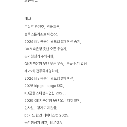
최근댓글
태그
트럼프 관련주
인터파크
블랙스톤리조트 이천cc
2026 fifa 북중미 월드컵 3차 예선 중계
OK저축은행 읏맨 오픈 우승자
공기청정기 주의사항
OK저축은행 읏맨 오픈 우승
오늘 경기 일정
제25회 전주국제영화제
2026 fifa 북중미 월드컵 3차 예선
2025 klpga
klpga 대회
KB금융 스타챔피언십 2025
2025 OK저축은행 읏맨 오픈 티켓 할인
인사말
경기도 지원금
bc카드 한경 레이디스컵 2025
공기청정기 비교
KLPGA