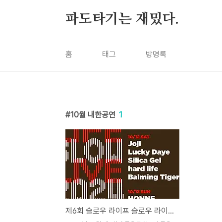
본문 바로가기
파도타기는 재밌다.
홈
태그
방명록
10월 내한공연
1
제6회 슬로우 라이프 슬로우 라이브 2024 티켓 예매 라인업 (페기 구 Peggy Gou)