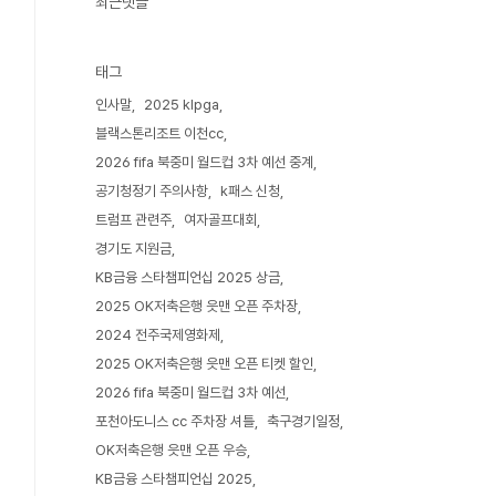
최근댓글
태그
인사말
2025 klpga
블랙스톤리조트 이천cc
2026 fifa 북중미 월드컵 3차 예선 중계
공기청정기 주의사항
k패스 신청
트럼프 관련주
여자골프대회
경기도 지원금
KB금융 스타챔피언십 2025 상금
2025 OK저축은행 읏맨 오픈 주차장
2024 전주국제영화제
2025 OK저축은행 읏맨 오픈 티켓 할인
2026 fifa 북중미 월드컵 3차 예선
포천아도니스 cc 주차장 셔틀
축구경기일정
OK저축은행 읏맨 오픈 우승
KB금융 스타챔피언십 2025