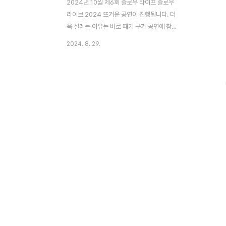
2024년 10월 제6회 슬로우 라이프 슬로우
라이브 2024 뜨거운 공연이 진행됩니다. 더
욱 설레는 이유는 바로 페기 구가 공연에 참
가하기 때문인데요. 티켓예매, 티켓가격, 라
2024. 8. 29.
인업을 소개해 드립니다. 🔻예매처로 이동
됩니다🔻티켓 오픈 알림받기👆 제6회 슬로
우 라이프 슬로우 라이브 2024 티켓 예
매 📌 공연일정: 2024년 10월 11일
(금) ~ 10월 13일(일)*페기구는 10월 11일
(금)에 공연을 한다고 하니 참고하세요~📌
공연장소: 올림픽공원 88잔디마당📌 티켓오
픈: 9월 2일(월) 낮12시 📌 예매처: 예스24
티켓 (단독)📌 티켓 고객센터 전화: 1544-
6399 🔻해당 페이지로 이동됩니다
🔻yes24 티켓 예매 바로가기👆 티켓 가
격 날짜 1일권 10월 11일..