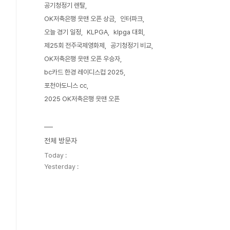
공기청정기 렌탈
OK저축은행 읏맨 오픈 상금
인터파크
오늘 경기 일정
KLPGA
klpga 대회
제25회 전주국제영화제
공기청정기 비교
OK저축은행 읏맨 오픈 우승자
bc카드 한경 레이디스컵 2025
포천아도니스 cc
2025 OK저축은행 읏맨 오픈
전체 방문자
Today :
Yesterday :