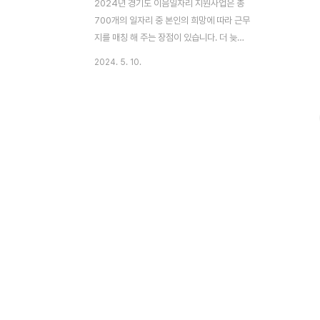
2024년 경기도 이음일자리 지원사업은 총
700개의 일자리 중 본인의 희망에 따라 근무
지를 매칭 해 주는 장점이 있습니다. 더 늦지
않게 신청하셔야 겠습니다. 2024년 경기도
2024. 5. 10.
시니어 이음일자리 신청 늦은 나이에 새로운
환경에서 근무하려고 하면 너무 떨리고 긴장
되고, 내가 잘 할수있을까?고민도 많이 되실
텐데요, 걱정하지 않으셔도 됩니다 !다행히
회사에 정착을 잘할 수 있도록 개인 멘토링까
지 지원해주기 때문에 더욱 마음이 놓이는 부
분입니다. 그렇기 때문에 많은 시니어분들께
서 신청해주고 계시는데요, 인기많은 직무는
바로 마감됩니다. 선착순이니 마감 전 빠르
게 지원하세요! ▼아래 버튼을 통하면 공식
신청 사이트로 이동됩니다. 이음일자리 참여
하기👉 ✅ 모집기간 : 2024. 04. 29.(월)
~ ..