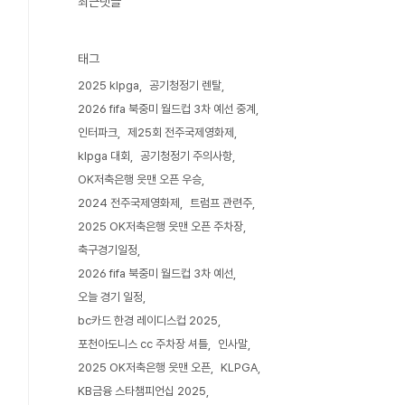
최근댓글
태그
2025 klpga
공기청정기 렌탈
2026 fifa 북중미 월드컵 3차 예선 중계
인터파크
제25회 전주국제영화제
klpga 대회
공기청정기 주의사항
OK저축은행 읏맨 오픈 우승
2024 전주국제영화제
트럼프 관련주
2025 OK저축은행 읏맨 오픈 주차장
축구경기일정
2026 fifa 북중미 월드컵 3차 예선
오늘 경기 일정
bc카드 한경 레이디스컵 2025
포천아도니스 cc 주차장 셔틀
인사말
2025 OK저축은행 읏맨 오픈
KLPGA
KB금융 스타챔피언십 2025