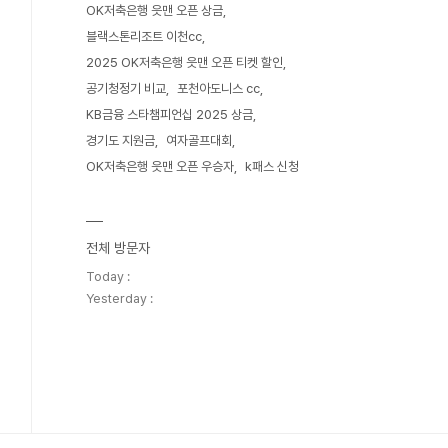
OK저축은행 읏맨 오픈 상금
블랙스톤리조트 이천cc
2025 OK저축은행 읏맨 오픈 티켓 할인
공기청정기 비교
포천아도니스 cc
KB금융 스타챔피언십 2025 상금
경기도 지원금
여자골프대회
OK저축은행 읏맨 오픈 우승자
k패스 신청
전체 방문자
Today :
Yesterday :