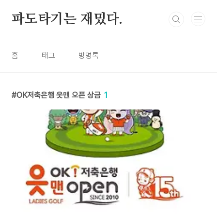
본문 바로가기
파도타기는 재밌다.
홈
태그
방명록
OK저축은행 읏맨 오픈 상금
1