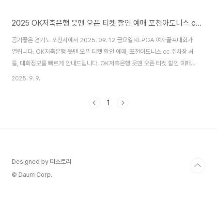
2025 OK저축은행 읏맨 오픈 티켓 할인 예매 포천아도니스 cc 주차장 셔틀 우승상금
공기좋은 경기도 포천시에서 2025. 09. 12 금요일 KLPGA 여자골프대회가
열립니다. OK저축은행 읏맨 오픈 티켓 할인 예매, 포천아도니스 cc 주차장 셔
틀, 대회정보를 빠르게 안내드립니다. OK저축은행 읏맨 오픈 티켓 할인 예매
이번 9월 12일에 열리는 KLGPA OK저축은행 읏맨 오픈 티켓은 온라인으로
2025. 9. 9.
사전예매시 기간에 따라 할인을 받을 수 있으니 직관하실 골프팬 분들께서는
온라인 사전 예매하셔서 할인 혜택보시길 바랍니다 🔻공식 홈페이지 바로가기
1
🔻티켓 할인 예매하기👆 티켓 종류사전 예매당일 구매티켓 금액판매기간 별 할
인율 상이 일일권 15,000원 전일권 40,000원 포천아도니스 cc 주차장 셔틀
✅갤러리 주차장경복대학교 포천캠퍼스 ✅셔틀1, 2R: 05:30 ~ 19:00..
Designed by 티스토리
© Daum Corp.