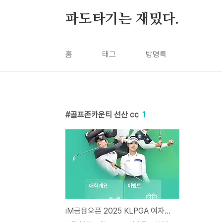
본문 바로가기
파도타기는 재밌다.
홈
태그
방명록
골프존카운티 선산 cc
1
iM금융오픈 2025 KLPGA 여자골프대회 티켓 예매, 우승 상금, 골프존카운티 선산 cc 주차장 셔틀