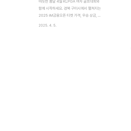
따듯한 봄날 4월 KLPGA 여자 골프대회와
함께 시작하세요. 경북 구미시에서 펼쳐지는
2025 iM금융오픈 티켓 가격, 우승 상금, 골
프존카운티 선산 cc 주차장 셔틀을 안내드립
2025. 4. 5.
니다. 🔻공식 홈페이지로 이동됩니다
🔻2025 iM금융오픈 티켓예매👆 iM금융오
픈 2025 티켓 가격 (무료)티켓종류 당일구
매주중/주말권2만원 📌50% 할인 iM금융
그룹 인스타 (@i.m.town) 팔로우시 대구경
북 지역 주민 📌 무료 입장미성년자, 65세 이
상, 장애인 및 국가유공자 2025. 04. 10
(목) ~ 04. 13 (일) 골프존카운티 선산cc 에
서 진행되는 iM금융오픈 2025 KLPGA 여
자골프대회 티켓 가격은 2만원 입니다. 그러
나 무료로 입장 할 수 있는 방법이 있습니
다. 🔻아래 버튼을 통하여..