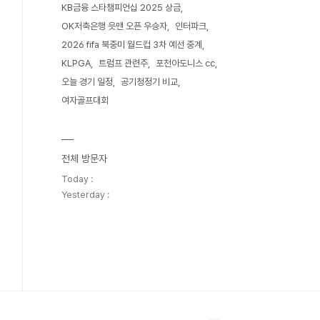
KB금융 스타챔피언십 2025 상금
OK저축은행 읏맨 오픈 우승자
인터파크
2026 fifa 북중미 월드컵 3차 예선 중계
KLPGA
트럼프 관련주
포천아도니스 cc
오늘 경기 일정
공기청정기 비교
여자골프대회
전체 방문자
Today :
Yesterday :