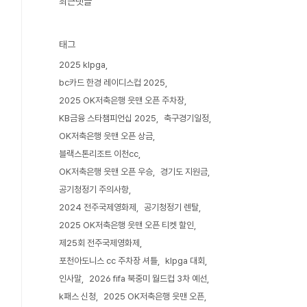
최근댓글
태그
2025 klpga
bc카드 한경 레이디스컵 2025
2025 OK저축은행 읏맨 오픈 주차장
KB금융 스타챔피언십 2025
축구경기일정
OK저축은행 읏맨 오픈 상금
블랙스톤리조트 이천cc
OK저축은행 읏맨 오픈 우승
경기도 지원금
공기청정기 주의사항
2024 전주국제영화제
공기청정기 렌탈
2025 OK저축은행 읏맨 오픈 티켓 할인
제25회 전주국제영화제
포천아도니스 cc 주차장 셔틀
klpga 대회
인사말
2026 fifa 북중미 월드컵 3차 예선
k패스 신청
2025 OK저축은행 읏맨 오픈