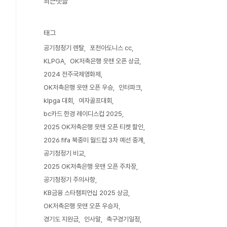
최근댓글
태그
공기청정기 렌탈
포천아도니스 cc
KLPGA
OK저축은행 읏맨 오픈 상금
2024 전주국제영화제
OK저축은행 읏맨 오픈 우승
인터파크
klpga 대회
여자골프대회
bc카드 한경 레이디스컵 2025
2025 OK저축은행 읏맨 오픈 티켓 할인
2026 fifa 북중미 월드컵 3차 예선 중계
공기청정기 비교
2025 OK저축은행 읏맨 오픈 주차장
공기청정기 주의사항
KB금융 스타챔피언십 2025 상금
OK저축은행 읏맨 오픈 우승자
경기도 지원금
인사말
축구경기일정