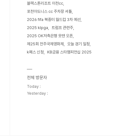
블랙스톤리조트 이천cc
포천아도니스 cc 주차장 셔틀
2026 fifa 북중미 월드컵 3차 예선
2025 klpga
트럼프 관련주
2025 OK저축은행 읏맨 오픈
제25회 전주국제영화제
오늘 경기 일정
k패스 신청
KB금융 스타챔피언십 2025
전체 방문자
Today :
Yesterday :