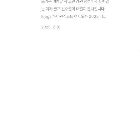
뜨거운 여름날 탁 트인 강원 정선에서 실력있
는 여자 골프 선수들의 대결이 펼쳐집니다.
klpga 하이원리조트 여자오픈 2025 티켓
할인, 하이원cc 주차장 셔틀, 대회정보를 안
2025. 7. 8.
내드립니다. 하이원리조트 여자오픈 2025
티켓 할인 7월 10일 목요일 부터~ 13일 일
요일 까지 강원도 정선군 하이원 컨트리클럽
에서 한국여자프로골프(KLPGA) 투어 하이
원리조트 여자오픈이 개최됩니다. 총상금 10
억원 규모의 이번 대회는 국내 정상급 선수들
의 치열한 경쟁이 예상되는데요~ 직접 방문
하실 분들께서는 🔻🔻🔻할인된 금액으로 직
관하시길 추천드립니다! 티켓 예매 하기👆 ✅
티켓 금액✅온라인 판매 기간 2025.06.09.
~ 07.09.✔ 1일권 일반형 : 10,000원 ->
8,000원 (20%할인)✔ 2..