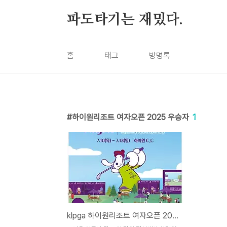
본문 바로가기
파도타기는 재밌다.
홈
태그
방명록
하이원리조트 여자오픈 2025 우승자
1
klpga 하이원리조트 여자오픈 2025 티켓 할인, 하이원cc 주차장 셔틀, 대회정보