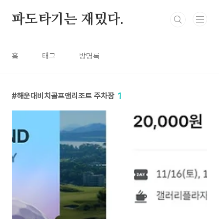
본문 바로가기
파도타기는 재밌다.
홈
태그
방명록
해운대비치골프앤리조트 주차장
1