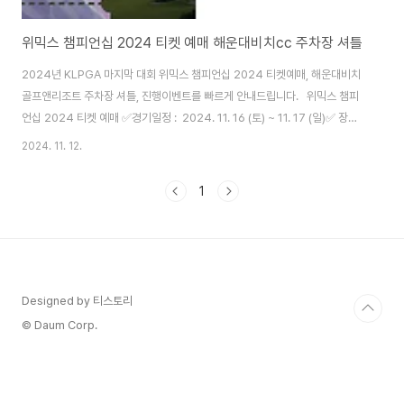
위믹스 챔피언십 2024 티켓 예매 해운대비치cc 주차장 셔틀
2024년 KLPGA 마지막 대회 위믹스 챔피언십 2024 티켓예매, 해운대비치
골프앤리조트 주차장 셔틀, 진행이벤트를 빠르게 안내드립니다. 위믹스 챔피
언십 2024 티켓 예매 ✅경기일정 : 2024. 11. 16 (토) ~ 11. 17 (일)✅ 장소 :
해운대비치골프앤리조트 (부산 기장군 기장읍 대변로 74) 시간이 빠르게 느
2024. 11. 12.
껴집니다. 올해 마지막 KLPGA 대회이며 마지막 골프여왕을 위한 위믹스 챔피
언십 대회2024가 부산에서 열립니다. 출전선수는 총 24명이며 이미 실력이
1
검증된 최고의 선수들이 펼치는 경기입니다. 뜨거운 경쟁이 예상되는 최고의
대결을 눈앞에서 즐겨보세요. ​🔻공식 홈페이지로 이동됩니다🔻위믹스 챔피언
십2024 입장권👆 티켓가격 사전 예매 당일 구매 그라운드일일..
Designed by 티스토리
© Daum Corp.