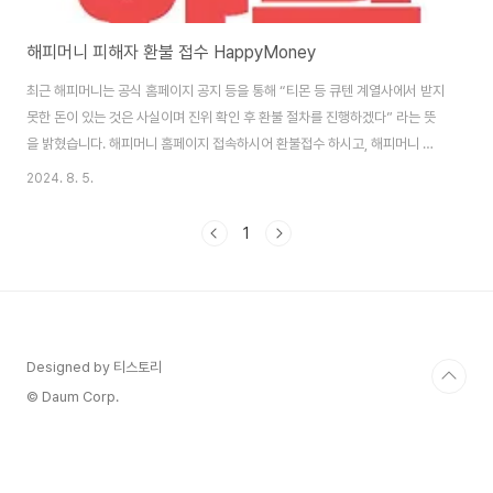
해피머니 피해자 환불 접수 HappyMoney
최근 해피머니는 공식 홈페이지 공지 등을 통해 “티몬 등 큐텐 계열사에서 받지
못한 돈이 있는 것은 사실이며 진위 확인 후 환불 절차를 진행하겠다” 라는 뜻
을 밝혔습니다. 해피머니 홈페이지 접속하시어 환불접수 하시고, 해피머니 환
불 관련 가장 빠른 소식을 🔻🔻🔻아래 카페, 오픈채팅방으로 확인하세요. 해
2024. 8. 5.
피머니 환불 접수하기👆 해피머니 피해자 오픈채팅방👆 해피머니 피해자 네이
버 카페👆 해피머니 피해자 이번 큐텐 계열사 티몬과 위메프 정산지연 사태
1
로 인하여, 소상공인에서 부터 여러 기업들의 피해액이 어마어마하게 발생하였
습니다. 그 중 해피머니 상품권를 구매한 소비자들의 피해가 상당한데요.대한
적십자사도 헌혈자에게 줄 기념품으로 해피머니 상품권 33억원어치를 구매하
였으나, 구매했던 ..
Designed by 티스토리
© Daum Corp.