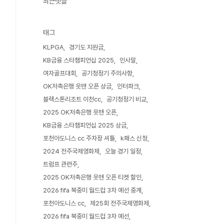
최근댓글
태그
KLPGA
경기도 지원금
KB금융 스타챔피언십 2025
인사말
여자골프대회
공기청정기 주의사항
OK저축은행 읏맨 오픈 상금
인터파크
블랙스톤리조트 이천cc
공기청정기 비교
2025 OK저축은행 읏맨 오픈
KB금융 스타챔피언십 2025 상금
포천아도니스 cc 주차장 셔틀
k패스 신청
2024 전주국제영화제
오늘 경기 일정
트럼프 관련주
2025 OK저축은행 읏맨 오픈 티켓 할인
2026 fifa 북중미 월드컵 3차 예선 중계
포천아도니스 cc
제25회 전주국제영화제
2026 fifa 북중미 월드컵 3차 예선