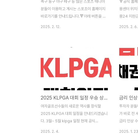
축구 농구 야구 배구 등 많은 스포츠 매니아
🔻공식 홈
분들이 이용하고 계시는 스포조이 홈페이지
용센터 위치
바로가기를 안내드립니다.🔻아래 버튼을 확
용24 지원
인하세요🔻 스포조이 바로가기👆 실시간 무
지 센터 전
2025. 2. 12.
2025. 2. 6.
료 스포츠중계👆 스포츠 경기 일정👆 스
구직활동 및
포조이란? 올인원 스포츠 플랫폼인 스포조이
전국적으로 
는 축구, 야구, 배구, 농구 등의 다양한 뉴스
문을 원하시
소식을 빠르게 알려주고, 국내외 주요 리그
이 지역을 
경기 일정과 결과 즉시 업데이트되는 편리한
인하실 수 
사이트 입니다. ✔전문가급 데이터 분석 서비
24 공식 
스 경기별 상세 통계와 심층 분석 제공합니
급여, 출산
다.선수 및 팀 기록 데이터베이스 구축되어
단축시간 급
있습니다.경기 흐름과 팀 전술 분석 자료 제
습니다.
2025 KLPGA 대회 일정 우승 상금 여자 골프 대회
금리 인상
공해 줍니다.✔활발한 커뮤니티 문화 실시간
경기 토론 및 분석 게시판을 이용할 수 있습
여자골프선수들의 새로운 역사를 장식할
투자자 분들께
니다.팬들과 함께하는 경기 예측이 즐거워 집
2025 KLPGA 대회 일정을 안내드리겠습니
가 바로 전 
니다.다양한 팬..
다. 3월~ 5월 klpga 일정 현재 공식
금리 인상 
KLPGA 사이트에 나와있는 일정을 안내드립
를 빠르게 
2025. 2. 4.
2025. 1. 23
니다.중간 중간 일정 변경 및 새로운 대회 추
주 기준 금리