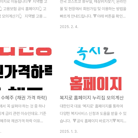
페이지로 이동됩니다🔻 지역별 고
전국 코스트코 휴무일, 매장위치찾기, 온라인
 고용보험 공식 홈페이지👆 고
몰 및 현장에서 회원가입 및 이용하는 방법을
금 모의계산기👆 지역별 고용 복
빠르게 안내드립니다. 🔻아래 버튼을 확인하
화번호 실직자 분들의 생계를 위해
세요🔻코스트코 회원가입 방법👆 연회비 무
2025. 2. 4.
 실업급여 재취업 지원을 위하여
료 이용하기👆 매장위치 및 휴무일👆 ✔ 코
마련되어있는 고용복지센터에 방
스트코 회원가입 방법을 통해서회원권 연회
는 분들께서는 👇아래 사진과 같
비 가격, 할인 제도, 온라인 가입방법, 현장 가
검색하시면 위치와 전화번호를 확
입방법을 자세하게 확인하실 수 있습니
있습니다. 지원금 모의계산 고용
다. ✔ 부담스러웠던 연회비를 내지않고 무
홈페이지에서 모의 계산기로 실업
료로 이용하는 꿀팁을 알 수 있습니다. ✔ 매
휴가급여, 육아휴직급여, 육아근로
장 위치 및 휴무일을 통해 두번 방문하는 번
여 관련하여 미리 계산해볼 수 있
거로움을 줄이세요.코스트코(Costco) 란?
>1983년 미국 워싱턴주 시애틀에서 시작된
 수혜주 (채권 가격 하락)
복지로 홈페이지 누리집 모의계산
코스트코 홀세일 코퍼레이션(Costco
Wholesale Corporation)은 전 세계적인
서 꼭 살펴야 하는 것 중 하나
대한민국 대표 '복지로' 홈페이지를 통하여
회원제 창고형 할인매장을 운영하는 글로벌
세계 금리 관련 이슈인데요. 기준
다양한 복지서비스 신청과 도움을 받을 수 있
기업입니다..
수혜주와 채권가격 하락 이유
습니다. 🔻공식 홈페이지 바로가기🔻복지로
안내드립니다. 금리 인상 수혜
홈페이지 바로가기👆 복지 서비스 모의계산
.
2025. 1. 3.
 인하, 인상에 따른 주가 변동성
👆 복지로 App 다운로드👆 복지로 홈페이