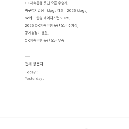
OK저축은행 읏맨 오픈 우승자
축구경기일정
klpga 대회
2025 klpga
bc카드 한경 레이디스컵 2025
2025 OK저축은행 읏맨 오픈 주차장
공기청정기 렌탈
OK저축은행 읏맨 오픈 우승
전체 방문자
Today :
Yesterday :